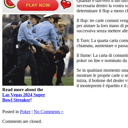
Quando è davvero il tuo turno
necessaria dentro la vostra s
determinare il flop a meno che
Il flop: tre carte comuni ven
per aiutare la loro mano di p
successiva senza mettere altr
Il Turn: La quarta carta com
chiamata, aumentare o passare
Il fiume: La carta di comuni
poker on line e nominato da u
Se in qualsiasi momento una 
mostrare le proprie carte o 
inizia, il bottone del dealer
il montepremi è ripartito e i
Read more about the
Las Vegas 2024 Super
Bowl Streaker
!
Posted in
Poker
|
No Comments »
Comments are closed.