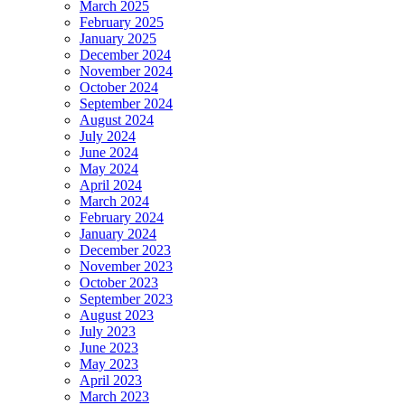
March 2025
February 2025
January 2025
December 2024
November 2024
October 2024
September 2024
August 2024
July 2024
June 2024
May 2024
April 2024
March 2024
February 2024
January 2024
December 2023
November 2023
October 2023
September 2023
August 2023
July 2023
June 2023
May 2023
April 2023
March 2023