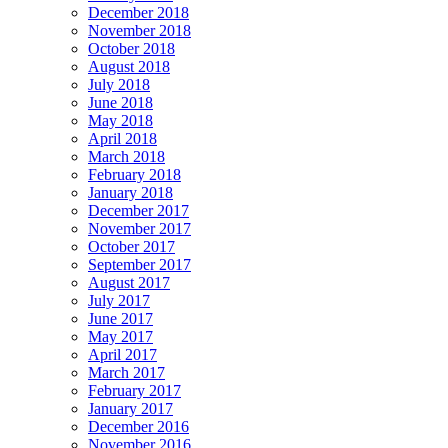
December 2018
November 2018
October 2018
August 2018
July 2018
June 2018
May 2018
April 2018
March 2018
February 2018
January 2018
December 2017
November 2017
October 2017
September 2017
August 2017
July 2017
June 2017
May 2017
April 2017
March 2017
February 2017
January 2017
December 2016
November 2016